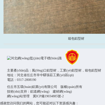
箱包鋁型材
主要產(chǎn)品：
風(fēng)口鋁型材，工業(yè)鋁型材，箱包鋁型材
地址：河北省任丘市辛中驛張莊工業(yè)區(qū)
電話：0317-2808190
任丘市五環(huán)鋁業(yè)有限公司 版權(quán)所有
技術(shù)支持：
鋁道網(wǎng)
建材網(wǎng)
網(wǎng)站管理
冀ICP備19034885號-2
感谢您访问我们的网站，您可能还对以下资源感兴趣：